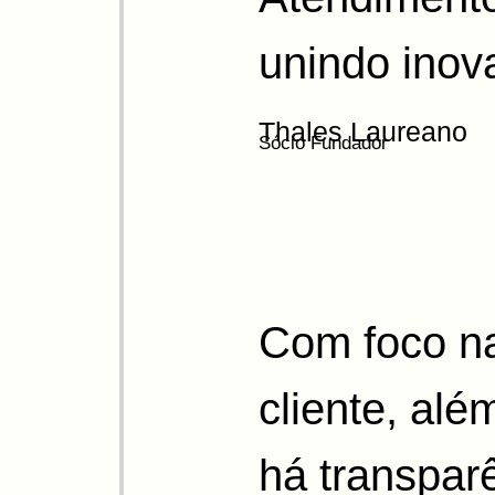
unindo inov
Thales Laureano
Sócio Fundador
Com foco na
cliente, alé
há transpar