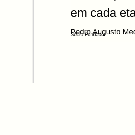
em cada et
Pedro Augusto Me
Sócio Fundador